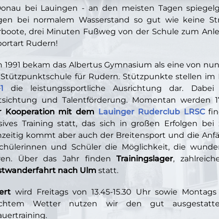
onau bei Lauingen - an den meisten Tagen spiegelgl
ingen bei normalem Wasserstand so gut wie keine S
boote, drei Minuten Fußweg von der Schule zum Anle
portart Rudern!
 1991 bekam das Albertus Gymnasium als eine von nun
 Stützpunktschule für Rudern. Stützpunkte stellen 
1
die leistungssportliche Ausrichtung dar. Dabei 
tsichtung und Talentförderung. Momentan werden 17
r Kooperation mit dem
Lauinger Ruderclub LRSC
fin
sives Training statt, das sich in großen Erfolgen be
hzeitig kommt aber auch der Breitensport und die Anfä
chülerinnen und Schüler die Möglichkeit, die wunde
hren. Über das Jahr finden
Trainingslager
, zahlreic
stwanderfahrt nach Ulm
statt.
ert
wird Freitags von 13.45-15.30 Uhr sowie Montags 
echtem Wetter nutzen wir den gut ausgestatt
uertraining.