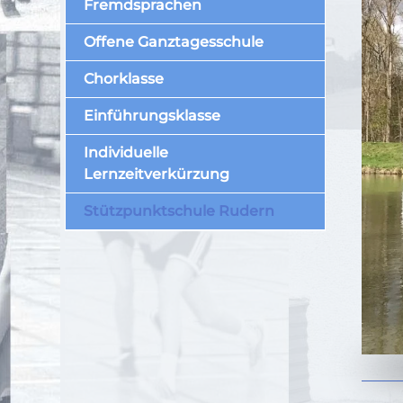
Fremdsprachen
Offene Ganztagesschule
Chorklasse
Einführungsklasse
Individuelle
Lernzeitverkürzung
Stützpunktschule Rudern