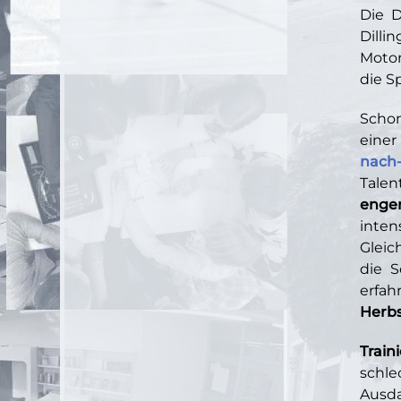
Die D
Dill
Motor
die S
Schon
einer
nach-
Talen
enge
inten
Gleic
die S
erfa
Herb
Traini
schl
Ausda