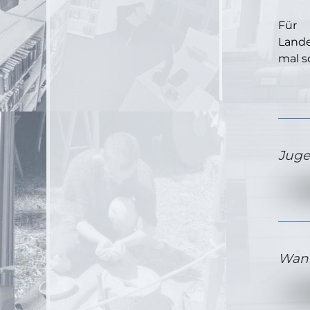
Für 
Lande
mal s
Juge
Wand