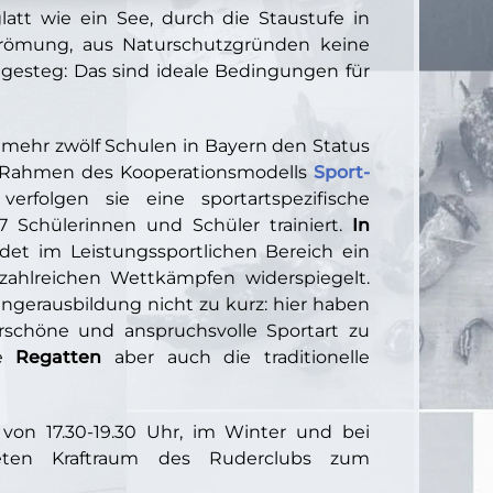
att wie ein See, durch die Staustufe in
trömung, aus Naturschutzgründen keine
gesteg: Das sind ideale Bedingungen für
mehr zwölf Schulen in Bayern den Status
im Rahmen des Kooperationsmodells
Sport-
verfolgen sie eine sportartspezifische
 Schülerinnen und Schüler trainiert.
In
det im Leistungssportlichen Bereich ein
i zahlreichen Wettkämpfen widerspiegelt.
ngerausbildung nicht zu kurz: hier haben
rschöne und anspruchsvolle Sportart zu
he
Regatten
aber auch die traditionelle
von 17.30-19.30 Uhr, im Winter und bei
eten Kraftraum des Ruderclubs zum