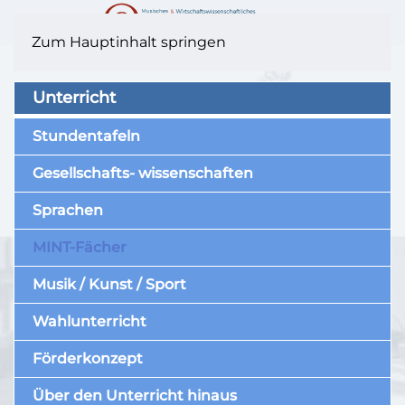
Zum Hauptinhalt springen
Unterricht
Stundentafeln
Gesellschafts- wissenschaften
Sprachen
MINT-Fächer
Musik / Kunst / Sport
Wahlunterricht
Förderkonzept
Über den Unterricht hinaus