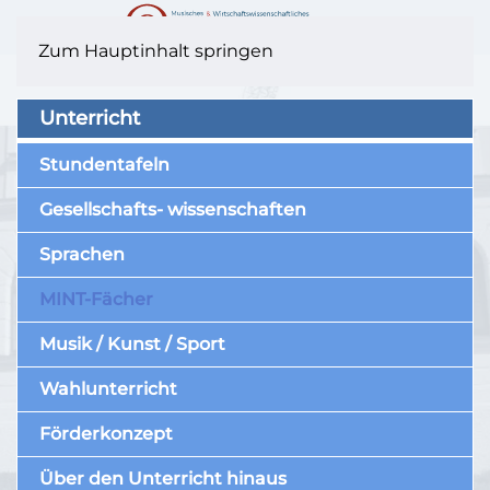
Zum Hauptinhalt springen
Unterricht
Stundentafeln
Gesellschafts- wissenschaften
Sprachen
MINT-Fächer
Musik / Kunst / Sport
Wahlunterricht
Förderkonzept
Über den Unterricht hinaus