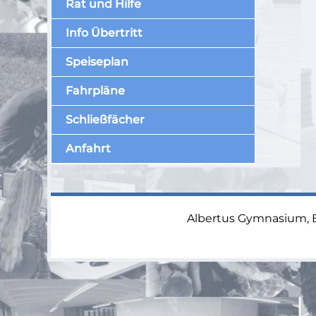
Rat und Hilfe
Info Übertritt
Speiseplan
Fahrpläne
Schließfächer
Anfahrt
Albertus Gymnasium, Br