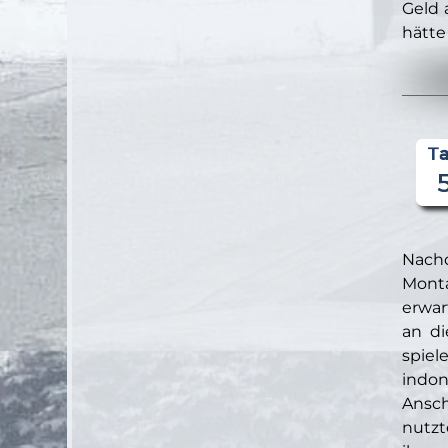
Geld 
hätte
Nach
Monta
erwar
an di
spiel
indo
Ansch
nutzt