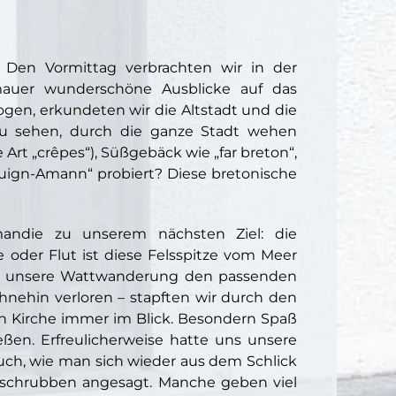
 Den Vormittag verbrachten wir in der
mauer wunderschöne Ausblicke auf das
ogen, erkundeten wir die Altstadt und die
l zu sehen, durch die ganze Stadt wehen
e Art „crêpes“), Süßgebäck wie „far breton“,
uign-Amann“ probiert? Diese bretonische
ndie zu unserem nächsten Ziel: die
oder Flut ist diese Felsspitze vom Meer
für unsere Wattwanderung den passenden
hnehin verloren – stapften wir durch den
n Kirche immer im Blick. Besondern Spaß
ießen. Erfreulicherweise hatte uns unsere
auch, wie man sich wieder aus dem Schlick
eschrubben angesagt. Manche geben viel