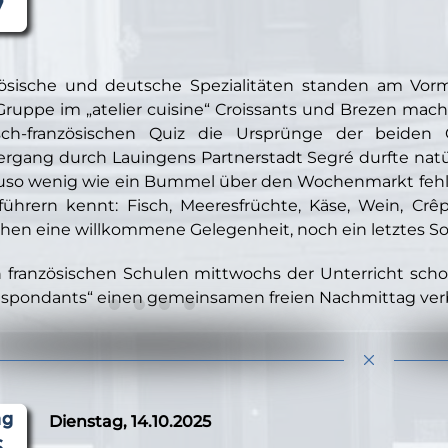
zösische und deutsche Spezialitäten standen am Vo
Gruppe im „atelier cuisine“ Croissants und Brezen macht
sch-französischen Quiz die Ursprünge der beiden 
ergang durch Lauingens Partnerstadt Segré durfte nat
so wenig wie ein Bummel über den Wochenmarkt fehlen.
führern kennt: Fisch, Meeresfrüchte, Käse, Wein, Crê
en eine willkommene Gelegenheit, noch ein letztes So
 französischen Schulen mittwochs der Unterricht scho
espondants“ einen gemeinsamen freien Nachmittag ver
Dienstag, 14.10.2025