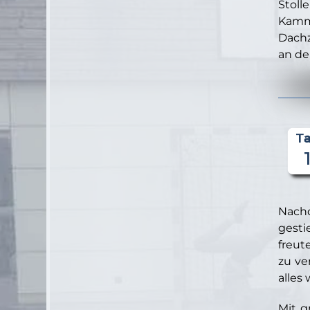
Stoll
Kamme
Dachz
an de
Nachd
gesti
freut
zu ve
alles
Mit g