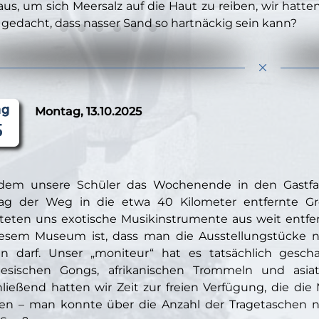
aus, um sich Meersalz auf die Haut zu reiben, wir ha
 gedacht, dass nasser Sand so hartnäckig sein kann?
Montag, 13.10.2025
dem unsere Schüler das Wochenende in den Gastfam
g der Weg in die etwa 40 Kilometer entfernte Groß
teten uns exotische Musikinstrumente aus weit entf
esem Museum ist, dass man die Ausstellungstücke ni
en darf. Unser „moniteur“ hat es tatsächlich gesch
nesischen Gongs, afrikanischen Trommeln und asia
ließend hatten wir Zeit zur freien Verfügung, die die 
en – man konnte über die Anzahl der Tragetaschen n