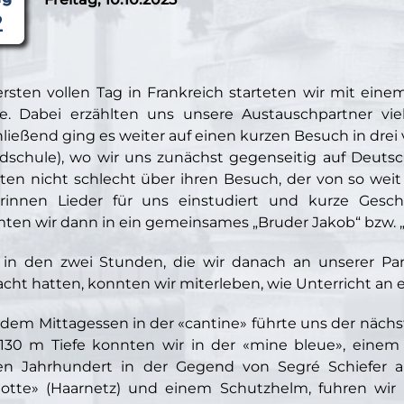
rsten vollen Tag in Frankreich starteten wir mit eine
e. Dabei erzählten uns unsere Austauschpartner vie
ließend ging es weiter auf einen kurzen Besuch in drei 
dschule), wo wir uns zunächst gegenseitig auf Deutsch
ten nicht schlecht über ihren Besuch, der von so wei
rinnen Lieder für uns einstudiert und kurze Gesch
ten wir dann in ein gemeinsames „Bruder Jakob“ bzw. „
in den zwei Stunden, die wir danach an unserer Par
acht hatten, konnten wir miterleben, wie Unterricht an e
dem Mittagessen in der «cantine» führte uns der näch
 130 m Tiefe konnten wir in der «mine bleue», einem 
en Jahrhundert in der Gegend von Segré Schiefer a
lotte» (Haarnetz) und einem Schutzhelm, fuhren wi