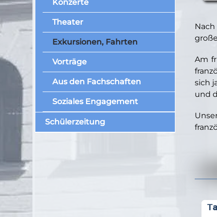
Konzerte
Theater
Nach 
große
Exkursionen, Fahrten
Am fr
Vorträge
franz
Aus den Fachschaften
sich 
und d
Soziales Engagement
Unser
Schülerzeitung
franz