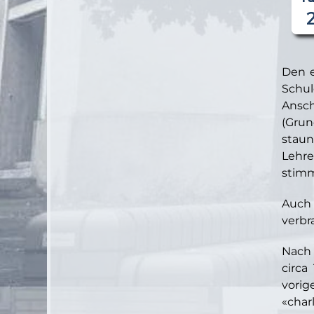
Den e
Schul
Ansch
(Grun
staun
Lehre
stimm
Auch 
verbr
Nach 
circa
vorig
«char