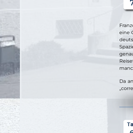
Fran
eine 
deut
Spazi
genau
Reise
manch
Da an
„corr