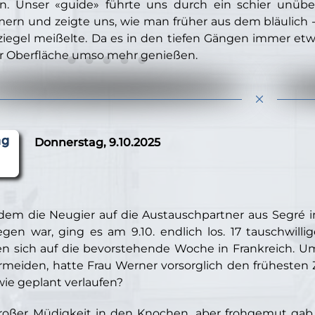
en. Unser «guide» führte uns durch ein schier unü
rn und zeigte uns, wie man früher aus dem bläulich - 
iegel meißelte. Da es in den tiefen Gängen immer etw
r Oberfläche umso mehr genießen.
Donnerstag, 9.10.2025
em die Neugier auf die Austauschpartner aus Segré 
egen war, ging es am 9.10. endlich los. 17 tauschwill
en sich auf die bevorstehende Woche in Frankreich. 
rmeiden, hatte Frau Werner vorsorglich den frühesten 
 wie geplant verlaufen?
roßer Müdigkeit in den Knochen, aber frohgemut ga