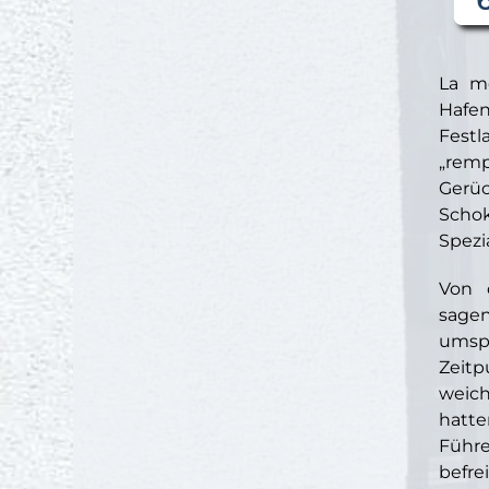
La m
Hafe
Festl
„remp
Gerüc
Schok
Spezia
Von 
sagen
umspü
Zeitp
weich
hatte
Führe
befre